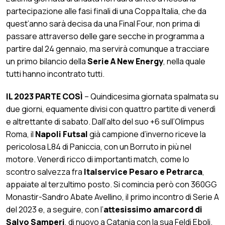
partecipazione alle fasi finali di una Coppa Italia, che da
quest’anno sarà decisa da una Final Four, non prima di
passare attraverso delle gare secche in programma a
partire dal 24 gennaio, ma servirà comunque a tracciare
un primo bilancio della
Serie A New Energy
, nella quale
tutti hanno incontrato tutti.
IL 2023 PARTE COSÌ
– Quindicesima giornata spalmata su
due giorni, equamente divisi con quattro partite di venerdì
e altrettante di sabato. Dall’alto del suo +6 sull’Olimpus
Roma, il
Napoli Futsal
già campione d’inverno riceve la
pericolosa L84 di Paniccia, con un Borruto in più nel
motore. Venerdì ricco di importanti match, come lo
scontro salvezza fra
Italservice Pesaro e Petrarca
,
appaiate al terzultimo posto. Si comincia però con 360GG
Monastir-Sandro Abate Avellino, il primo incontro di Serie A
del 2023 e, a seguire, con l’
attesissimo amarcord di
Salvo Samperi
, di nuovo a Catania con la sua Feldi Eboli.