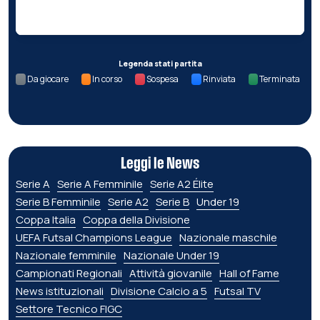
Nessun dato per questa giornata.
Legenda stati partita
Da giocare
In corso
Sospesa
Rinviata
Terminata
Leggi le News
Serie A
Serie A Femminile
Serie A2 Élite
Serie B Femminile
Serie A2
Serie B
Under 19
Coppa Italia
Coppa della Divisione
UEFA Futsal Champions League
Nazionale maschile
Nazionale femminile
Nazionale Under 19
Campionati Regionali
Attività giovanile
Hall of Fame
News istituzionali
Divisione Calcio a 5
Futsal TV
Settore Tecnico FIGC