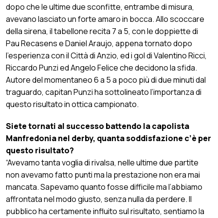
dopo che le ultime due sconfitte, entrambe di misura,
avevano lasciato un forte amaro in bocca. Allo scoccare
della sirena, il tabellone recita 7 a 5, con le doppiette di
Pau Recasens e Daniel Araujo, appena tornato dopo
l’esperienza con il Città di Anzio, ed i gol di Valentino Ricci,
Riccardo Punzi ed Angelo Felice che decidono la sfida.
Autore del momentaneo 6 a 5 a poco più di due minuti dal
traguardo, capitan Punzi ha sottolineato l’importanza di
questo risultato in ottica campionato.
Siete tornati al successo battendo la capolista
Manfredonia nel derby, quanta soddisfazione c’è per
questo risultato?
“Avevamo tanta voglia di rivalsa, nelle ultime due partite
non avevamo fatto punti ma la prestazione non era mai
mancata. Sapevamo quanto fosse difficile ma l’abbiamo
affrontata nel modo giusto, senza nulla da perdere. Il
pubblico ha certamente influito sul risultato, sentiamo la