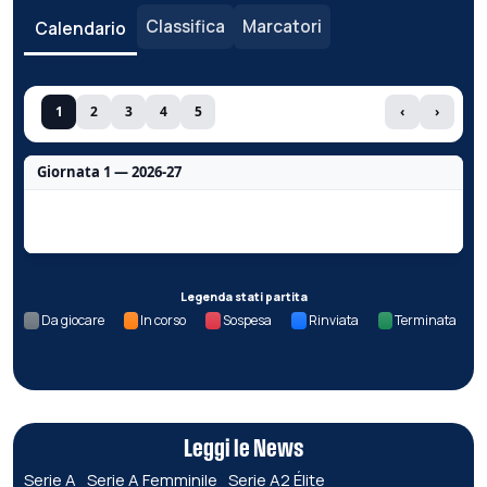
Classifica
Marcatori
Calendario
1
2
3
4
5
‹
›
Giornata 1 — 2026-27
Nessun dato per questa giornata.
Legenda stati partita
Da giocare
In corso
Sospesa
Rinviata
Terminata
Leggi le News
Serie A
Serie A Femminile
Serie A2 Élite