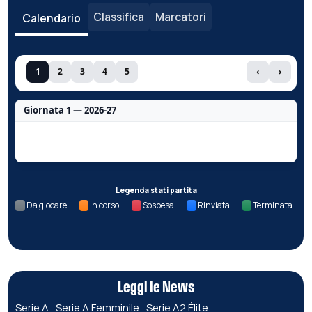
Classifica
Marcatori
Calendario
1
2
3
4
5
‹
›
Giornata 1 — 2026-27
Nessun dato per questa giornata.
Legenda stati partita
Da giocare
In corso
Sospesa
Rinviata
Terminata
Leggi le News
Serie A
Serie A Femminile
Serie A2 Élite