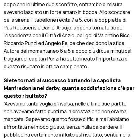
dopo che le ultime due sconfitte, entrambe di misura,
avevano lasciato un forte amaro in bocca. Allo scoccare
della sirena, il tabellone recita 7 a 5, con le doppiette di
Pau Recasens e Daniel Araujo, appena tornato dopo
l’esperienza con il Città di Anzio, ed i gol di Valentino Ricci,
Riccardo Punzi ed Angelo Felice che decidono la sfida.
Autore del momentaneo 6 a 5 a poco più di due minuti dal
traguardo, capitan Punzi ha sottolineato l’importanza di
questo risultato in ottica campionato.
Siete tornati al successo battendo la capolista
Manfredonia nel derby, quanta soddisfazione c’è per
questo risultato?
“Avevamo tanta voglia di rivalsa, nelle ultime due partite
non avevamo fatto punti ma la prestazione non era mai
mancata. Sapevamo quanto fosse difficile ma l’abbiamo
affrontata nel modo giusto, senza nulla da perdere. Il
pubblico ha certamente influito sul risultato, sentiamo la