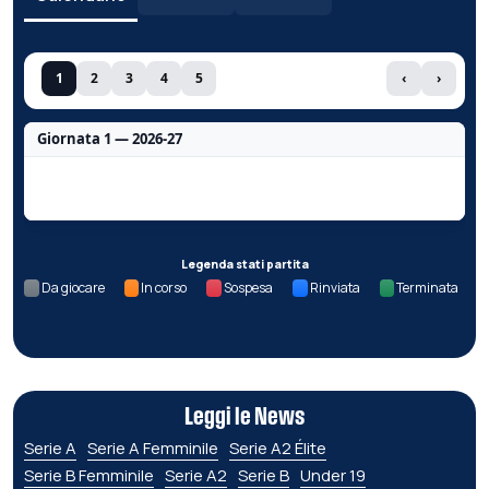
1
2
3
4
5
‹
›
Giornata 1 — 2026-27
Nessun dato per questa giornata.
Legenda stati partita
Da giocare
In corso
Sospesa
Rinviata
Terminata
Leggi le News
Serie A
Serie A Femminile
Serie A2 Élite
Serie B Femminile
Serie A2
Serie B
Under 19