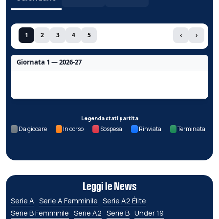
1
2
3
4
5
‹
›
Giornata 1 — 2026-27
Nessun dato per questa giornata.
Legenda stati partita
Da giocare
In corso
Sospesa
Rinviata
Terminata
Leggi le News
Serie A
Serie A Femminile
Serie A2 Élite
Serie B Femminile
Serie A2
Serie B
Under 19