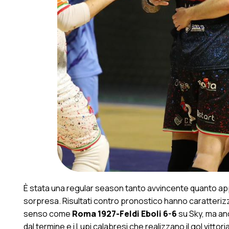
È stata una regular season tanto avvincente quanto app
sorpresa. Risultati contro pronostico hanno caratteri
senso come
Roma 1927-Feldi Eboli 6-6
su Sky, ma a
dal termine e i Lupi calabresi che realizzano il gol vitto