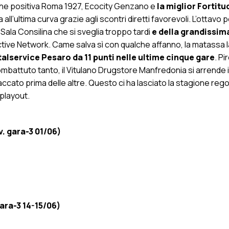
ù che positiva Roma 1927, Ecocity Genzano e
la miglior Fortitu
ll’ultima curva grazie agli scontri diretti favorevoli. L’ottavo 
 Sala Consilina che si sveglia troppo tardi
e della grandissim
ctive Network. Came salva sì con qualche affanno, la matassa l
talservice Pesaro da 11 punti nelle ultime cinque gare
. P
mbattuto tanto, il Vitulano Drugstore Manfredonia si arrende i
accato prima delle altre. Questo ci ha lasciato la stagione regol
 playout.
v. gara-3 01/06)
ara-3 14-15/06)