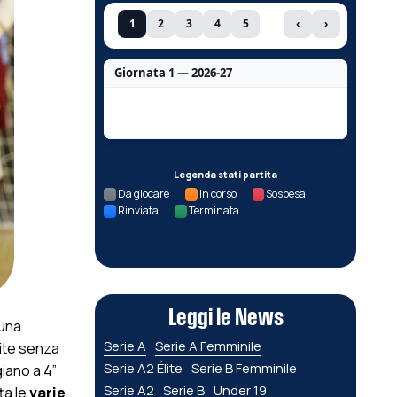
1
2
3
4
5
‹
›
Giornata 1 — 2026-27
Nessun dato per questa giornata.
Legenda stati partita
Da giocare
In corso
Sospesa
Rinviata
Terminata
Leggi le News
 una
Serie A
Serie A Femminile
tite senza
Serie A2 Élite
Serie B Femminile
iano a 4”
Serie A2
Serie B
Under 19
ta le
varie