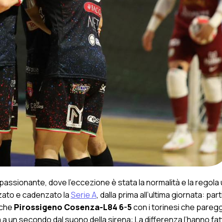
assionante, dove l’eccezione è stata la normalità e la regola
zzato e cadenzato la
Serie A
, dalla prima all’ultima giornata: par
nche
Pirossigeno Cosenza-L84 6-5
con i torinesi che paregg
ria a un secondo dal suono della sirena: La differenza l’hanno fat