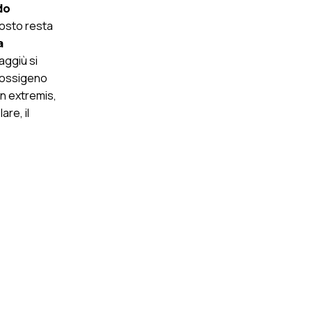
do
posto resta
a
aggiù si
irossigeno
n extremis,
are, il