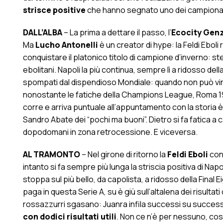
strisce positive
che hanno segnato uno dei campionati 
DALL’ALBA
– La prima a dettare il passo, l’
Ecocity Gen
Ma
Lucho Antonelli
è un creator di hype: la Feldi Eboli
conquistare il platonico titolo di campione d’inverno: ste
ebolitani. Napoli la più continua, sempre lì a ridosso dell
spompati dal dispendioso Mondiale: quando non può vin
nonostante le fatiche della Champions League, Roma 1927
corre e arriva puntuale all’appuntamento con la storia è
Sandro Abate dei “pochi ma buoni”. Dietro si fa fatica a 
dopodomani in zona retrocessione. E viceversa.
AL TRAMONTO
– Nel girone di ritorno la
Feldi Eboli
cont
intanto si fa sempre più lunga la striscia positiva di Nap
stoppa sul più bello, da capolista, a ridosso della Final 
paga in questa Serie A, su è giù sull’altalena dei risultati 
rossazzurri sgasano: Juanra infila successi su succes
con dodici risultati utili
. Non ce n’è per nessuno, così