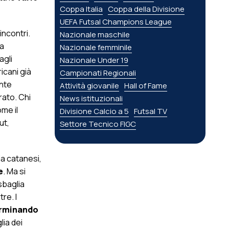
Coppa Italia
Coppa della Divisione
UEFA Futsal Champions League
incontri.
Nazionale maschile
 a
Nazionale femminile
agli
Nazionale Under 19
icani già
Campionati Regionali
ante
Attività giovanile
Hall of Fame
rato. Chi
News istituzionali
ome il
Divisione Calcio a 5
Futsal TV
ut,
Settore Tecnico FIGC
ia catanesi,
e
. Ma si
sbaglia
tre. I
terminando
lia dei