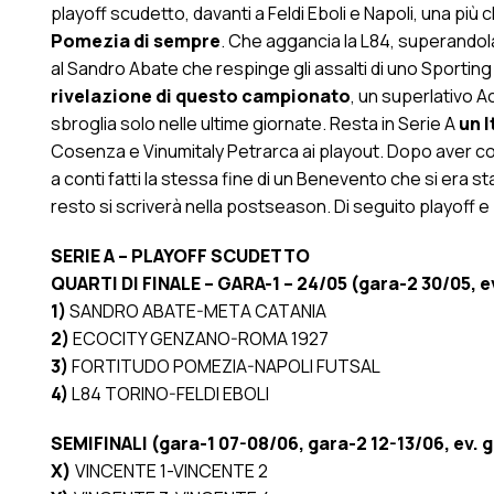
playoff scudetto, davanti a Feldi Eboli e Napoli, una pi
Pomezia di sempre
. Che aggancia la L84, superandola a
al Sandro Abate che respinge gli assalti di uno Sporting
rivelazione di questo campionato
, un superlativo A
sbroglia solo nelle ultime giornate. Resta in Serie A
un I
Cosenza e Vinumitaly Petrarca ai playout. Dopo aver co
a conti fatti la stessa fine di un Benevento che si era st
resto si scriverà nella postseason. Di seguito playoff e
SERIE A – PLAYOFF SCUDETTO
QUARTI DI FINALE – GARA-1 – 24/05 (gara-2 30/05, e
1)
SANDRO ABATE-META CATANIA
2)
ECOCITY GENZANO-ROMA 1927
3)
FORTITUDO POMEZIA-NAPOLI FUTSAL
4)
L84 TORINO-FELDI EBOLI
SEMIFINALI (gara-1 07-08/06, gara-2 12-13/06, ev. g
X)
VINCENTE 1-VINCENTE 2