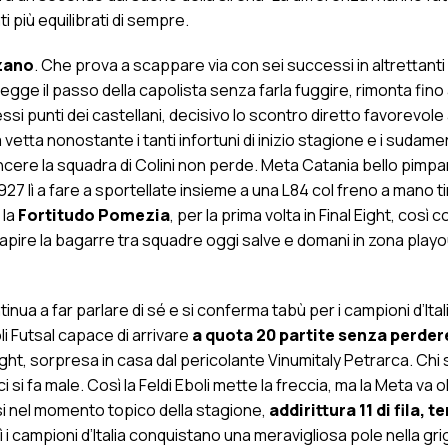
più equilibrati di sempre.
zano
. Che prova a scappare via con sei successi in altrettanti 
 regge il passo della capolista senza farla fuggire, rimonta fino
ssi punti dei castellani, decisivo lo scontro diretto favorevole 
a vetta nonostante i tanti infortuni di inizio stagione e i sudamer
cere la squadra di Colini non perde. Meta Catania bello pimp
 lì a fare a sportellate insieme a una L84 col freno a mano ti
 la
Fortitudo Pomezia
, per la prima volta in Final Eight, così c
capire la bagarre tra squadre oggi salve e domani in zona playo
inua a far parlare di sé e si conferma tabù per i campioni d’Ital
oli Futsal capace di arrivare
a quota 20 partite senza perder
Eight, sorpresa in casa dal pericolante Vinumitaly Petrarca. Chi 
ci si fa male. Così la Feldi Eboli mette la freccia, ma la Meta va ol
si nel momento topico della stagione,
addirittura 11 di fila, 
 i campioni d’Italia conquistano una meravigliosa pole nella grig