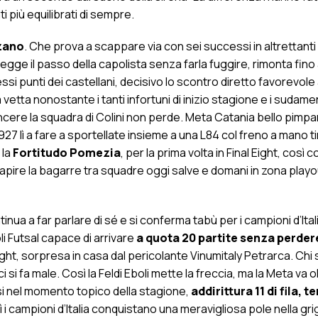
più equilibrati di sempre.
zano
. Che prova a scappare via con sei successi in altrettanti 
 regge il passo della capolista senza farla fuggire, rimonta fino
ssi punti dei castellani, decisivo lo scontro diretto favorevole 
a vetta nonostante i tanti infortuni di inizio stagione e i sudamer
cere la squadra di Colini non perde. Meta Catania bello pimp
 lì a fare a sportellate insieme a una L84 col freno a mano ti
 la
Fortitudo Pomezia
, per la prima volta in Final Eight, così c
capire la bagarre tra squadre oggi salve e domani in zona playo
inua a far parlare di sé e si conferma tabù per i campioni d’Ital
oli Futsal capace di arrivare
a quota 20 partite senza perder
Eight, sorpresa in casa dal pericolante Vinumitaly Petrarca. Chi 
ci si fa male. Così la Feldi Eboli mette la freccia, ma la Meta va ol
si nel momento topico della stagione,
addirittura 11 di fila, 
 i campioni d’Italia conquistano una meravigliosa pole nella grig