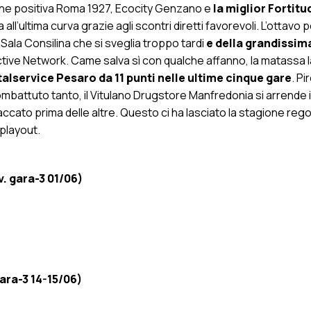
ù che positiva Roma 1927, Ecocity Genzano e
la miglior Fortitu
ll’ultima curva grazie agli scontri diretti favorevoli. L’ottavo 
 Sala Consilina che si sveglia troppo tardi
e della grandissim
ctive Network. Came salva sì con qualche affanno, la matassa l
talservice Pesaro da 11 punti nelle ultime cinque gare
. P
mbattuto tanto, il Vitulano Drugstore Manfredonia si arrende i
accato prima delle altre. Questo ci ha lasciato la stagione regol
 playout.
v. gara-3 01/06)
ara-3 14-15/06)