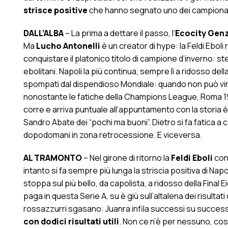
strisce positive
che hanno segnato uno dei campionati 
DALL’ALBA
– La prima a dettare il passo, l’
Ecocity Gen
Ma
Lucho Antonelli
è un creator di hype: la Feldi Eboli
conquistare il platonico titolo di campione d’inverno: ste
ebolitani. Napoli la più continua, sempre lì a ridosso dell
spompati dal dispendioso Mondiale: quando non può vin
nonostante le fatiche della Champions League, Roma 1927
corre e arriva puntuale all’appuntamento con la storia è
Sandro Abate dei “pochi ma buoni”. Dietro si fa fatica a 
dopodomani in zona retrocessione. E viceversa.
AL TRAMONTO
– Nel girone di ritorno la
Feldi Eboli
cont
intanto si fa sempre più lunga la striscia positiva di Nap
stoppa sul più bello, da capolista, a ridosso della Final 
paga in questa Serie A, su è giù sull’altalena dei risultati 
rossazzurri sgasano: Juanra infila successi su succes
con dodici risultati utili
. Non ce n’è per nessuno, così