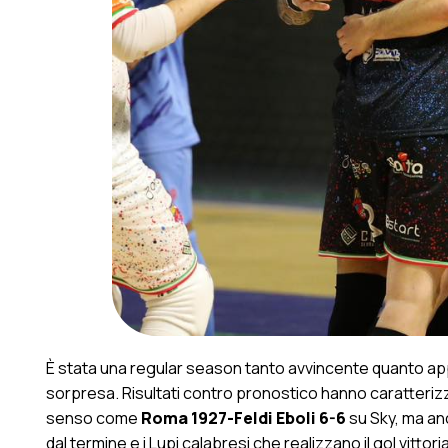
È stata una regular season tanto avvincente quanto app
sorpresa. Risultati contro pronostico hanno caratteri
senso come
Roma 1927-Feldi Eboli 6-6
su Sky, ma a
dal termine e i Lupi calabresi che realizzano il gol vitto