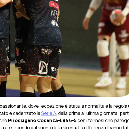
assionante, dove l’eccezione è stata la normalità e la regola
zzato e cadenzato la
Serie A
, dalla prima all’ultima giornata: par
nche
Pirossigeno Cosenza-L84 6-5
con i torinesi che paregg
ria a un secondo dal suono della sirena: La differenza l’hanno fat