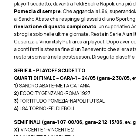
playoff scudetto, davanti a Feldi Eboli e Napoli, una pi
Pomezia di sempre
. Che aggancia la L84, superandola a
al Sandro Abate che respinge gli assalti di uno Sporting
rivelazione di questo campionato
, un superlativo A
sbroglia solo nelle ultime giornate. Resta in Serie A
un I
Cosenza e Vinumitaly Petrarca ai playout. Dopo aver co
a conti fatti la stessa fine di un Benevento che si era st
resto si scriverà nella postseason. Di seguito playoff e
SERIE A – PLAYOFF SCUDETTO
QUARTI DI FINALE – GARA-1 – 24/05 (gara-2 30/05, e
1)
SANDRO ABATE-META CATANIA
2)
ECOCITY GENZANO-ROMA 1927
3)
FORTITUDO POMEZIA-NAPOLI FUTSAL
4)
L84 TORINO-FELDI EBOLI
SEMIFINALI (gara-1 07-08/06, gara-2 12-13/06, ev. g
X)
VINCENTE 1-VINCENTE 2