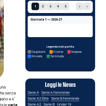
1
2
3
4
5
‹
›
Giornata 1 — 2026-27
Nessun dato per questa giornata.
Legenda stati partita
Da giocare
In corso
Sospesa
Rinviata
Terminata
Leggi le News
 una
Serie A
Serie A Femminile
tite senza
Serie A2 Élite
Serie B Femminile
iano a 4”
Serie A2
Serie B
Under 19
ta le
varie