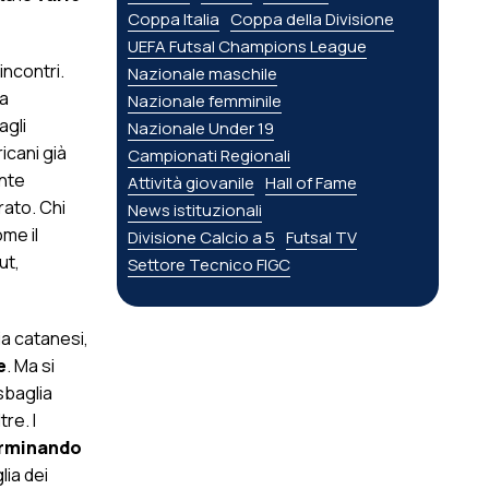
Coppa Italia
Coppa della Divisione
UEFA Futsal Champions League
incontri.
Nazionale maschile
 a
Nazionale femminile
agli
Nazionale Under 19
icani già
Campionati Regionali
ante
Attività giovanile
Hall of Fame
rato. Chi
News istituzionali
ome il
Divisione Calcio a 5
Futsal TV
ut,
Settore Tecnico FIGC
ia catanesi,
e
. Ma si
sbaglia
tre. I
terminando
lia dei