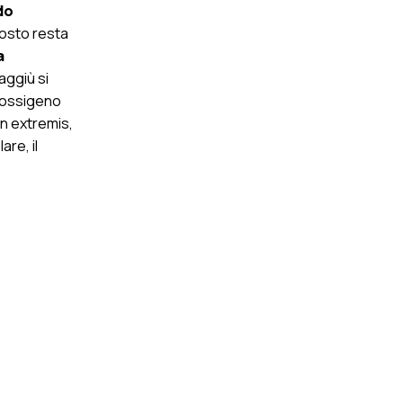
do
posto resta
a
aggiù si
irossigeno
n extremis,
are, il