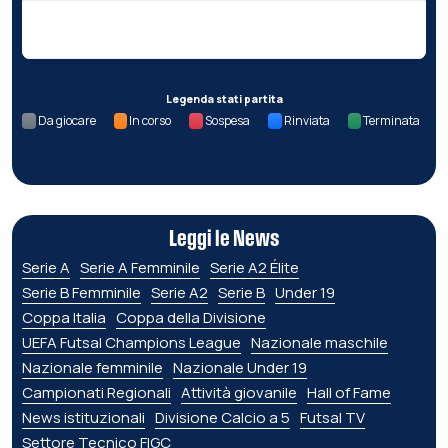
Nessun dato per questa giornata.
Legenda stati partita
Da giocare
In corso
Sospesa
Rinviata
Terminata
Leggi le News
Serie A
Serie A Femminile
Serie A2 Élite
Serie B Femminile
Serie A2
Serie B
Under 19
Coppa Italia
Coppa della Divisione
UEFA Futsal Champions League
Nazionale maschile
Nazionale femminile
Nazionale Under 19
Campionati Regionali
Attività giovanile
Hall of Fame
News istituzionali
Divisione Calcio a 5
Futsal TV
Settore Tecnico FIGC