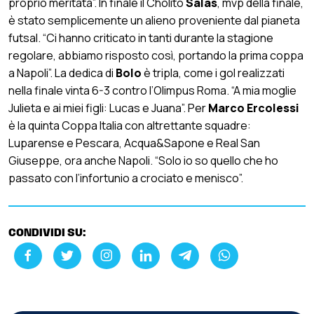
proprio meritata”. In finale il Cholito
Salas
, mvp della finale,
è stato semplicemente un alieno proveniente dal pianeta
futsal. “Ci hanno criticato in tanti durante la stagione
regolare, abbiamo risposto così, portando la prima coppa
a Napoli”. La dedica di
Bolo
è tripla, come i gol realizzati
nella finale vinta 6-3 contro l’Olimpus Roma. “A mia moglie
Julieta e ai miei figli: Lucas e Juana”. Per
Marco Ercolessi
è la quinta Coppa Italia con altrettante squadre:
Luparense e Pescara, Acqua&Sapone e Real San
Giuseppe, ora anche Napoli. “Solo io so quello che ho
passato con l’infortunio a crociato e menisco”.
CONDIVIDI SU: