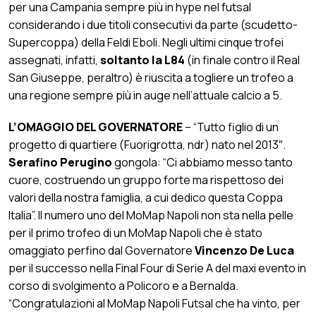
per una Campania sempre più in hype nel futsal
considerando i due titoli consecutivi da parte (scudetto-
Supercoppa) della Feldi Eboli. Negli ultimi cinque trofei
assegnati, infatti,
soltanto la L84
(in finale contro il Real
San Giuseppe, peraltro) è riuscita a togliere un trofeo a
una regione sempre più in auge nell’attuale calcio a 5.
L’OMAGGIO DEL GOVERNATORE
– “Tutto figlio di un
progetto di quartiere (Fuorigrotta, ndr) nato nel 2013″.
Serafino Perugino
gongola: “Ci abbiamo messo tanto
cuore, costruendo un gruppo forte ma rispettoso dei
valori della nostra famiglia, a cui dedico questa Coppa
Italia”. Il numero uno del MoMap Napoli non sta nella pelle
per il primo trofeo di un MoMap Napoli che è stato
omaggiato perfino dal Governatore
Vincenzo De Luca
per il successo nella Final Four di Serie A del maxi evento in
corso di svolgimento a Policoro e a Bernalda.
“Congratulazioni al MoMap Napoli Futsal che ha vinto, per