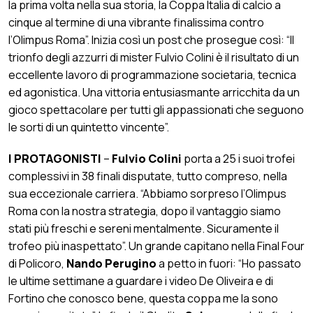
la prima volta nella sua storia, la Coppa Italia di calcio a
cinque al termine di una vibrante finalissima contro
l’Olimpus Roma”. Inizia così un post che prosegue così: “Il
trionfo degli azzurri di mister Fulvio Colini è il risultato di un
eccellente lavoro di programmazione societaria, tecnica
ed agonistica. Una vittoria entusiasmante arricchita da un
gioco spettacolare per tutti gli appassionati che seguono
le sorti di un quintetto vincente”.
I PROTAGONISTI
–
Fulvio Colini
porta a 25 i suoi trofei
complessivi in 38 finali disputate, tutto compreso, nella
sua eccezionale carriera. “Abbiamo sorpreso l’Olimpus
Roma con la nostra strategia, dopo il vantaggio siamo
stati più freschi e sereni mentalmente. Sicuramente il
trofeo più inaspettato”. Un grande capitano nella Final Four
di Policoro,
Nando Perugino
a petto in fuori: “Ho passato
le ultime settimane a guardare i video De Oliveira e di
Fortino che conosco bene, questa coppa me la sono