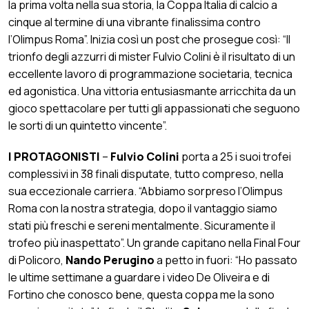
la prima volta nella sua storia, la Coppa Italia di calcio a
cinque al termine di una vibrante finalissima contro
l’Olimpus Roma”. Inizia così un post che prosegue così: “Il
trionfo degli azzurri di mister Fulvio Colini è il risultato di un
eccellente lavoro di programmazione societaria, tecnica
ed agonistica. Una vittoria entusiasmante arricchita da un
gioco spettacolare per tutti gli appassionati che seguono
le sorti di un quintetto vincente”.
I PROTAGONISTI
–
Fulvio Colini
porta a 25 i suoi trofei
complessivi in 38 finali disputate, tutto compreso, nella
sua eccezionale carriera. “Abbiamo sorpreso l’Olimpus
Roma con la nostra strategia, dopo il vantaggio siamo
stati più freschi e sereni mentalmente. Sicuramente il
trofeo più inaspettato”. Un grande capitano nella Final Four
di Policoro,
Nando Perugino
a petto in fuori: “Ho passato
le ultime settimane a guardare i video De Oliveira e di
Fortino che conosco bene, questa coppa me la sono