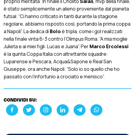
proprio meritata”. In finale il Cholito
Salas
, mvp della finale,
è stato semplicemente un alieno proveniente dal pianeta
futsal. “Ci hanno criticato in tanti durante la stagione
regolare, abbiamo risposto così, portando la prima coppa
a Napoli”. La dedica di
Bolo
è tripla, come i gol realizzati
nella finale vinta 6-3 contro l’Olimpus Roma. “A mia moglie
Julieta e ai miei figli: Lucas e Juana”. Per
Marco Ercolessi
è la quinta Coppa Italia con altrettante squadre:
Luparense e Pescara, Acqua&Sapone e Real San
Giuseppe, ora anche Napoli. “Solo io so quello che ho
passato con l’infortunio a crociato e menisco”.
CONDIVIDI SU: