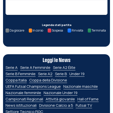
Nessun dato per questa giornata.
Legenda stati partita
Da giocare
In corso
Sospesa
Rinviata
Terminata
Leggi le News
Serie A
Serie A Femminile
Serie A2 Élite
Serie B Femminile
Serie A2
Serie B
Under 19
Coppa Italia
Coppa della Divisione
UEFA Futsal Champions League
Nazionale maschile
Nazionale femminile
Nazionale Under 19
Campionati Regionali
Attività giovanile
Hall of Fame
News istituzionali
Divisione Calcio a 5
Futsal TV
Settore Tecnico FIGC