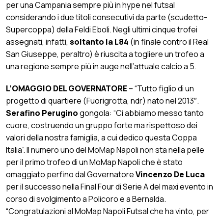
per una Campania sempre più in hype nel futsal
considerando i due titoli consecutivi da parte (scudetto-
Supercoppa) della Feldi Eboli. Negli ultimi cinque trofei
assegnati, infatti,
soltanto la L84
(in finale contro il Real
San Giuseppe, peraltro) è riuscita a togliere un trofeo a
una regione sempre più in auge nell’attuale calcio a 5.
L’OMAGGIO DEL GOVERNATORE
– “Tutto figlio di un
progetto di quartiere (Fuorigrotta, ndr) nato nel 2013″.
Serafino Perugino
gongola: “Ci abbiamo messo tanto
cuore, costruendo un gruppo forte ma rispettoso dei
valori della nostra famiglia, a cui dedico questa Coppa
Italia”. Il numero uno del MoMap Napoli non sta nella pelle
per il primo trofeo di un MoMap Napoli che è stato
omaggiato perfino dal Governatore
Vincenzo De Luca
per il successo nella Final Four di Serie A del maxi evento in
corso di svolgimento a Policoro e a Bernalda.
“Congratulazioni al MoMap Napoli Futsal che ha vinto, per