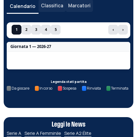
Classifica
Marcatori
Calendario
1
2
3
4
5
‹
›
Giornata 1 — 2026-27
Nessun dato per questa giornata.
Legenda stati partita
Da giocare
In corso
Sospesa
Rinviata
Terminata
Leggi le News
Serie A
Serie A Femminile
Serie A2 Élite