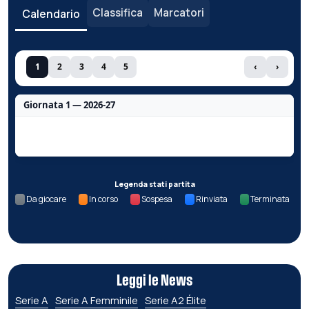
Classifica
Marcatori
Calendario
1
2
3
4
5
‹
›
Giornata 1 — 2026-27
Nessun dato per questa giornata.
Legenda stati partita
Da giocare
In corso
Sospesa
Rinviata
Terminata
Leggi le News
Serie A
Serie A Femminile
Serie A2 Élite