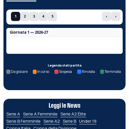
1
2
3
4
5
‹
›
Giornata 1 — 2026-27
Nessun dato per questa giornata.
Legenda stati partita
Da giocare
In corso
Sospesa
Rinviata
Terminata
Leggi le News
Serie A
Serie A Femminile
Serie A2 Élite
Serie B Femminile
Serie A2
Serie B
Under 19
Coppa Italia
Coppa della Divisione