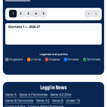
1
2
3
4
5
‹
›
Giornata 1 — 2026-27
Nessun dato per questa giornata.
Legenda stati partita
Da giocare
In corso
Sospesa
Rinviata
Terminata
Leggi le News
Serie A
Serie A Femminile
Serie A2 Élite
Serie B Femminile
Serie A2
Serie B
Under 19
Coppa Italia
Coppa della Divisione