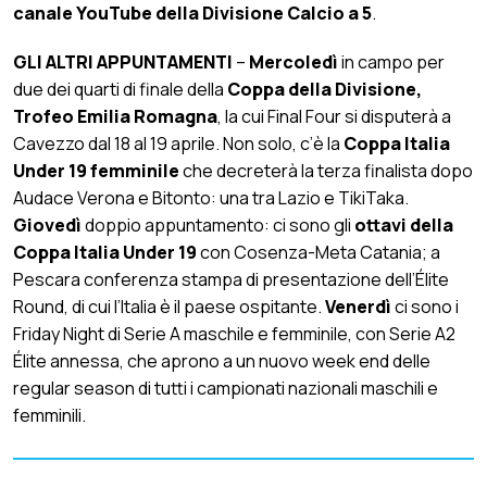
canale YouTube della Divisione Calcio a 5
.
GLI ALTRI APPUNTAMENTI
–
Mercoledì
in campo per
due dei quarti di finale della
Coppa della Divisione,
Trofeo Emilia Romagna
, la cui Final Four si disputerà a
Cavezzo dal 18 al 19 aprile. Non solo, c’è la
Coppa Italia
Under 19 femminile
che decreterà la terza finalista dopo
Audace Verona e Bitonto: una tra Lazio e TikiTaka.
Giovedì
doppio appuntamento: ci sono gli
ottavi della
Coppa Italia Under 19
con Cosenza-Meta Catania; a
Pescara conferenza stampa di presentazione dell’Élite
Round, di cui l’Italia è il paese ospitante.
Venerdì
ci sono i
Friday Night di Serie A maschile e femminile, con Serie A2
Élite annessa, che aprono a un nuovo week end delle
regular season di tutti i campionati nazionali maschili e
femminili.