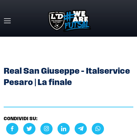
Skip to main content
HOME
»
GALLERY
»
REAL SAN GIUSEPPE – ITALSERVICE
PESARO | LA FINALE
Real San Giuseppe – Italservice
Pesaro | La finale
CONDIVIDI SU: