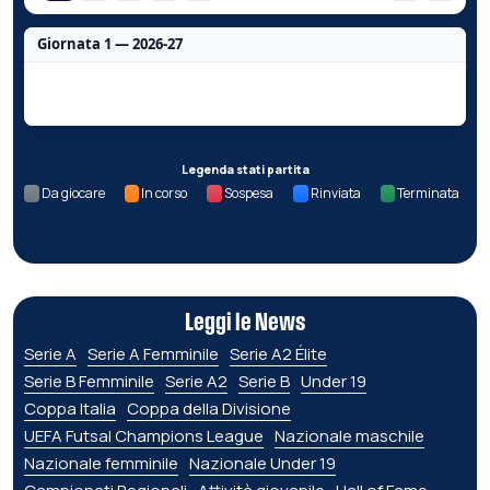
Giornata 1 — 2026-27
Nessun dato per questa giornata.
Legenda stati partita
Da giocare
In corso
Sospesa
Rinviata
Terminata
Leggi le News
Serie A
Serie A Femminile
Serie A2 Élite
Serie B Femminile
Serie A2
Serie B
Under 19
Coppa Italia
Coppa della Divisione
UEFA Futsal Champions League
Nazionale maschile
Nazionale femminile
Nazionale Under 19