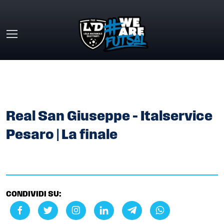
Skip to main content
HOME
»
GALLERY
»
REAL SAN GIUSEPPE – ITALSERVICE
PESARO | LA FINALE
Real San Giuseppe – Italservice
Pesaro | La finale
CONDIVIDI SU: