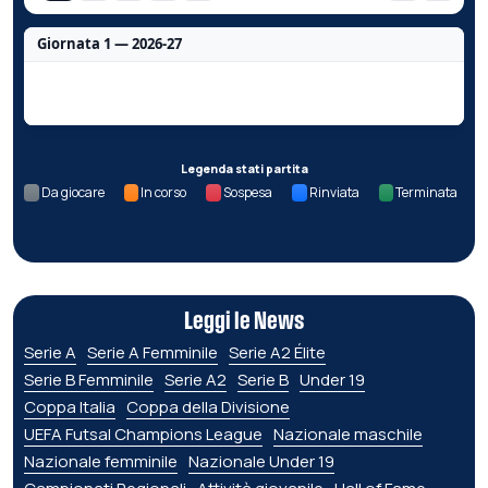
Giornata 1 — 2026-27
Nessun dato per questa giornata.
Legenda stati partita
Da giocare
In corso
Sospesa
Rinviata
Terminata
Leggi le News
Serie A
Serie A Femminile
Serie A2 Élite
Serie B Femminile
Serie A2
Serie B
Under 19
Coppa Italia
Coppa della Divisione
UEFA Futsal Champions League
Nazionale maschile
Nazionale femminile
Nazionale Under 19