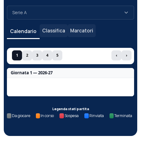
Classifica
Marcatori
Calendario
1
2
3
4
5
‹
›
Giornata 1 — 2026-27
Nessun dato per questa giornata.
Legenda stati partita
Da giocare
In corso
Sospesa
Rinviata
Terminata