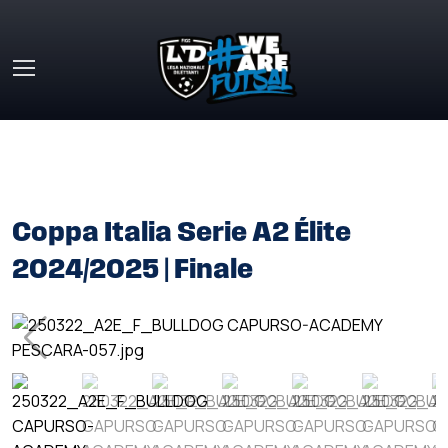
Skip to main content
HOME
»
GALLERY
»
COPPA ITALIA SERIE A2 ÉLITE
2024/2025 | FINALE
Coppa Italia Serie A2 Élite
2024/2025 | Finale