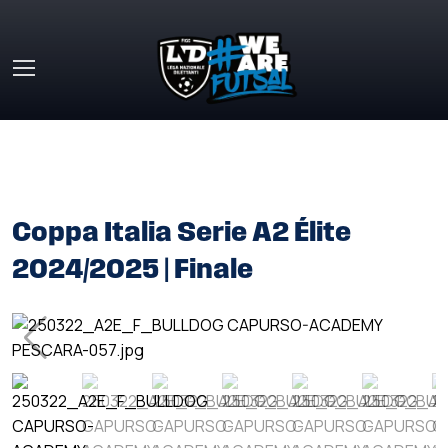
Skip to main content
HOME
»
GALLERY
»
COPPA ITALIA SERIE A2 ÉLITE
2024/2025 | FINALE
Coppa Italia Serie A2 Élite
2024/2025 | Finale