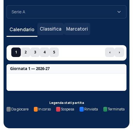
Classifica
Marcatori
Calendario
1
2
3
4
5
‹
›
Giornata 1 — 2026-27
Nessun dato per questa giornata.
Legenda stati partita
Da giocare
In corso
Sospesa
Rinviata
Terminata