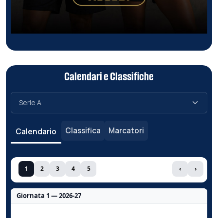
Calendari e Classifiche
Classifica
Marcatori
Calendario
1
2
3
4
5
‹
›
Giornata 1 — 2026-27
Nessun dato per questa giornata.