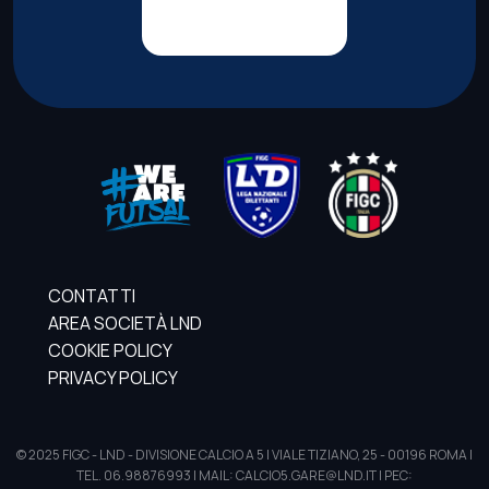
CONTATTI
AREA SOCIETÀ LND
COOKIE POLICY
PRIVACY POLICY
© 2025 FIGC - LND - DIVISIONE CALCIO A 5 | VIALE TIZIANO, 25 - 00196 ROMA |
TEL. 06.98876993 | MAIL: CALCIO5.GARE@LND.IT | PEC: