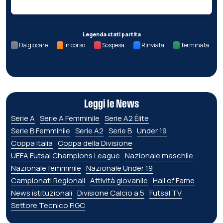
Legenda stati partita
Da giocare
In corso
Sospesa
Rinviata
Terminata
Leggi le News
Serie A
Serie A Femminile
Serie A2 Élite
Serie B Femminile
Serie A2
Serie B
Under 19
Coppa Italia
Coppa della Divisione
UEFA Futsal Champions League
Nazionale maschile
Nazionale femminile
Nazionale Under 19
Campionati Regionali
Attività giovanile
Hall of Fame
News istituzionali
Divisione Calcio a 5
Futsal TV
Settore Tecnico FIGC