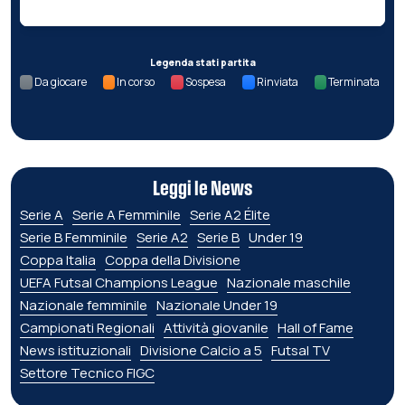
Legenda stati partita
Da giocare
In corso
Sospesa
Rinviata
Terminata
Leggi le News
Serie A
Serie A Femminile
Serie A2 Élite
Serie B Femminile
Serie A2
Serie B
Under 19
Coppa Italia
Coppa della Divisione
UEFA Futsal Champions League
Nazionale maschile
Nazionale femminile
Nazionale Under 19
Campionati Regionali
Attività giovanile
Hall of Fame
News istituzionali
Divisione Calcio a 5
Futsal TV
Settore Tecnico FIGC