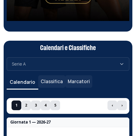
Calendari e Classifiche
Classifica
Marcatori
Calendario
1
2
3
4
5
‹
›
Giornata 1 — 2026-27
Nessun dato per questa giornata.