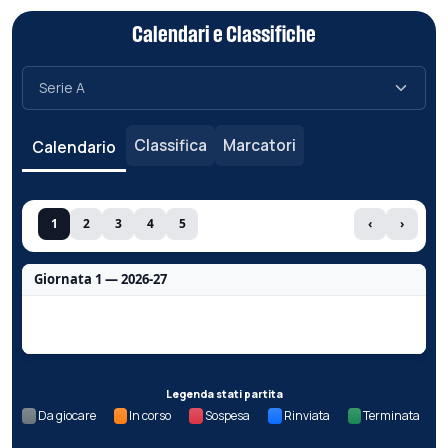
Calendari e Classifiche
Classifica
Marcatori
Calendario
1
2
3
4
5
‹
›
Giornata 1 — 2026-27
Nessun dato per questa giornata.
Legenda stati partita
Da giocare
In corso
Sospesa
Rinviata
Terminata