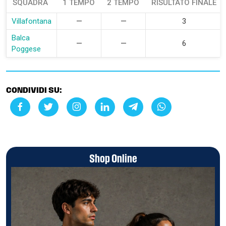
SQUADRA
1 TEMPO
2 TEMPO
RISULTATO FINALE
Villafontana
—
—
3
Balca
—
—
6
Poggese
CONDIVIDI SU:
Shop Online