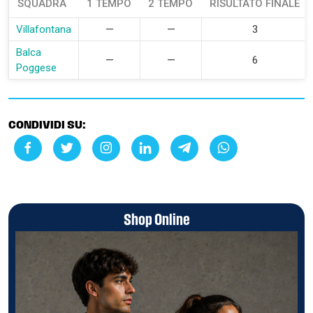
SQUADRA
1 TEMPO
2 TEMPO
RISULTATO FINALE
Villafontana
—
—
3
Balca
—
—
6
Poggese
CONDIVIDI SU:
Shop Online