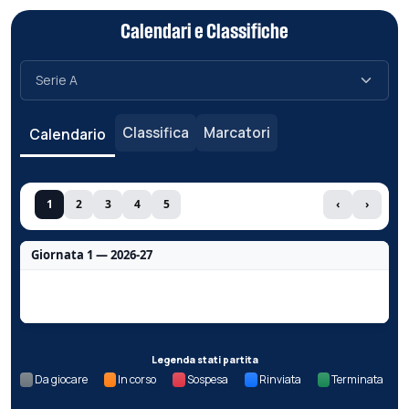
Calendari e Classifiche
Classifica
Marcatori
Calendario
1
2
3
4
5
‹
›
Giornata 1 — 2026-27
Nessun dato per questa giornata.
Legenda stati partita
Da giocare
In corso
Sospesa
Rinviata
Terminata