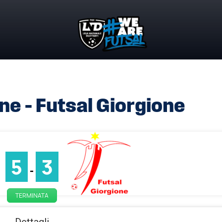
e – Futsal Giorgione
5
3
-
TERMINATA