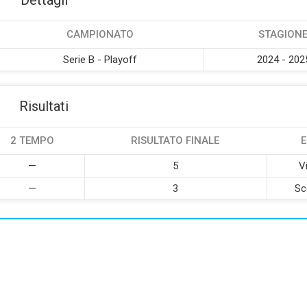
Dettagli
CAMPIONATO
STAGION
Serie B - Playoff
2024 - 202
Risultati
2 TEMPO
RISULTATO FINALE
E
—
5
Vi
—
3
Sc