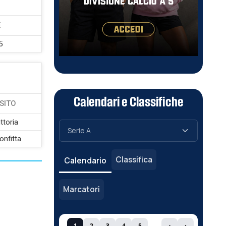
E
5
Calendari e Classifiche
SITO
ttoria
onfitta
Classifica
Calendario
Marcatori
1
2
3
4
5
‹
›