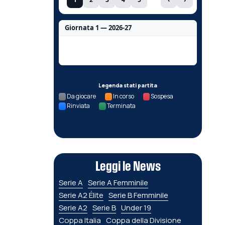
Giornata 1 — 2026-27
Nessun dato per questa giornata.
Legenda stati partita
Da giocare
In corso
Sospesa
Rinviata
Terminata
Leggi le News
Serie A
Serie A Femminile
Serie A2 Élite
Serie B Femminile
Serie A2
Serie B
Under 19
Coppa Italia
Coppa della Divisione