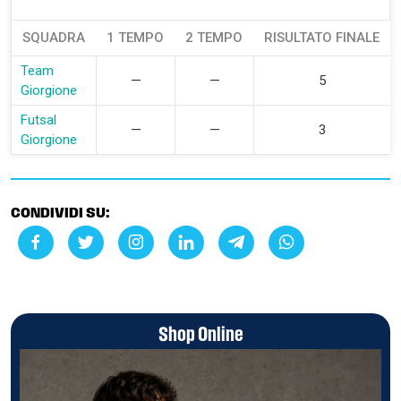
SQUADRA
1 TEMPO
2 TEMPO
RISULTATO FINALE
Team
—
—
5
Giorgione
Futsal
—
—
3
Giorgione
CONDIVIDI SU:
Shop Online