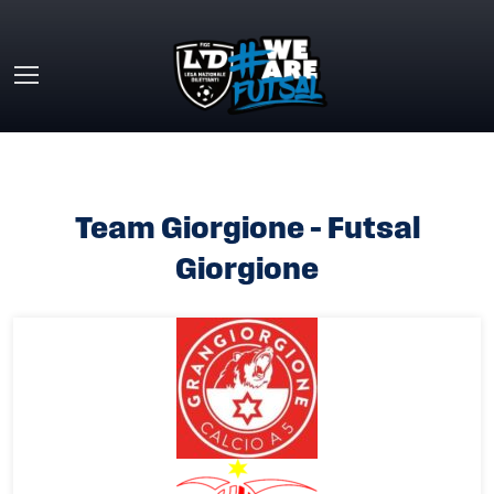
Skip to main content
HOME
»
TEAM GIORGIONE – FUTSAL GIORGIONE
Team Giorgione – Futsal
Giorgione