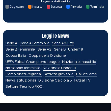
Legenda stati partita
Da giocare
In corso
Sospesa
Rinviata
Terminata
Leggi le News
Serie A
Serie A Femminile
Serie A2 Élite
Serie B Femminile
Serie A2
Serie B
Under 19
Coppa Italia
Coppa della Divisione
UEFA Futsal Champions League
Nazionale maschile
Nazionale femminile
Nazionale Under 19
Campionati Regionali
Attività giovanile
Hall of Fame
News istituzionali
Divisione Calcio a 5
Futsal TV
Settore Tecnico FIGC