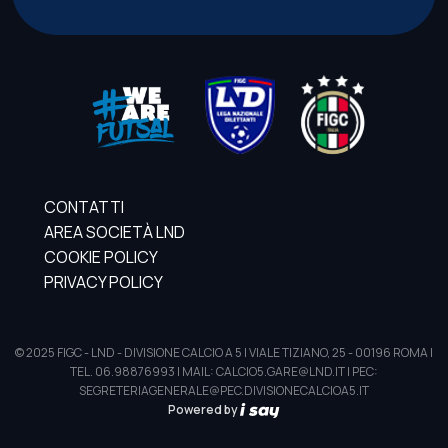
CONTATTI
AREA SOCIETÀ LND
COOKIE POLICY
PRIVACY POLICY
© 2025 FIGC - LND - DIVISIONE CALCIO A 5 | VIALE TIZIANO, 25 - 00196 ROMA |
TEL. 06.98876993 | MAIL: CALCIO5.GARE@LND.IT | PEC:
SEGRETERIAGENERALE@PEC.DIVISIONECALCIOA5.IT
Powered by