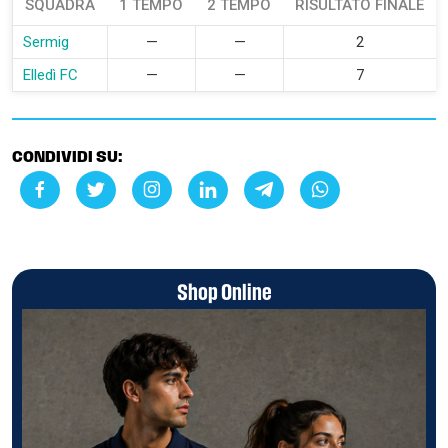
SQUADRA
1 TEMPO
2 TEMPO
RISULTATO FINALE
Sermig
—
—
2
Elledì FC
—
—
7
CONDIVIDI SU:
Shop Online