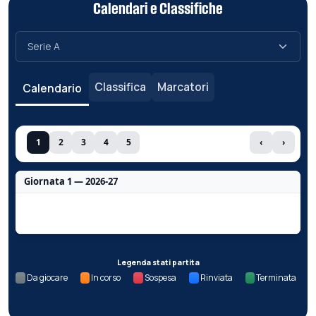
Calendari e Classifiche
Classifica
Marcatori
Calendario
1
2
3
4
5
‹
›
Giornata 1 — 2026-27
Nessun dato per questa giornata.
Legenda stati partita
Da giocare
In corso
Sospesa
Rinviata
Terminata