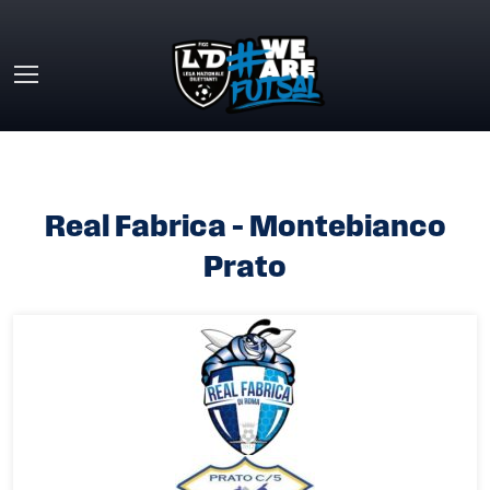
Skip to main content
HOME
»
REAL FABRICA – MONTEBIANCO PRATO
Real Fabrica – Montebianco
Prato