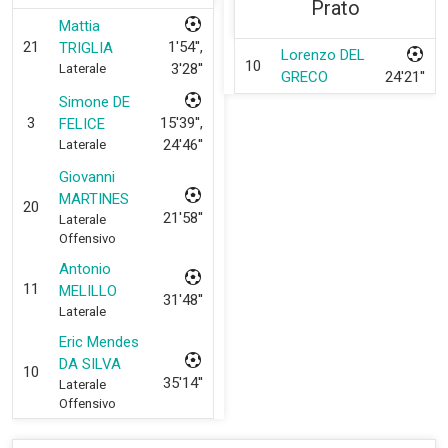
Prato
Mattia
21
1'54'',
TRIGLIA
Lorenzo DEL
10
3'28''
Laterale
GRECO
24'21''
Simone DE
3
15'39'',
FELICE
24'46''
Laterale
Giovanni
MARTINES
20
21'58''
Laterale
Offensivo
Antonio
11
MELILLO
31'48''
Laterale
Eric Mendes
DA SILVA
10
35'14''
Laterale
Offensivo