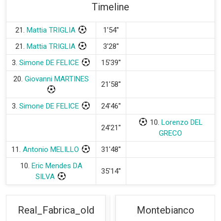
Timeline
21.
Mattia TRIGLIA
1'54''
21.
Mattia TRIGLIA
3'28''
3.
Simone DE FELICE
15'39''
20.
Giovanni MARTINES
21'58''
3.
Simone DE FELICE
24'46''
10.
Lorenzo DEL
24'21''
GRECO
11.
Antonio MELILLO
31'48''
10.
Eric Mendes DA
35'14''
SILVA
Real_Fabrica_old
Montebianco