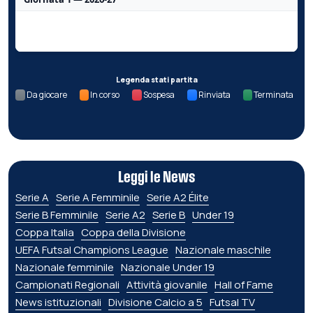
Nessun dato per questa giornata.
Legenda stati partita
Da giocare
In corso
Sospesa
Rinviata
Terminata
Leggi le News
Serie A
Serie A Femminile
Serie A2 Élite
Serie B Femminile
Serie A2
Serie B
Under 19
Coppa Italia
Coppa della Divisione
UEFA Futsal Champions League
Nazionale maschile
Nazionale femminile
Nazionale Under 19
Campionati Regionali
Attività giovanile
Hall of Fame
News istituzionali
Divisione Calcio a 5
Futsal TV