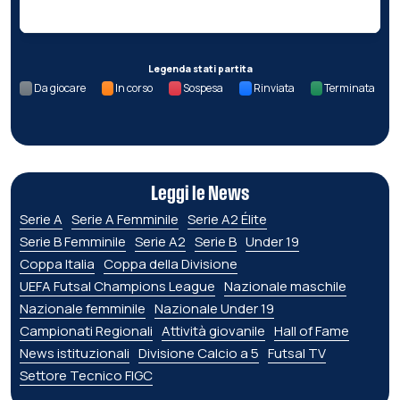
Legenda stati partita
Da giocare
In corso
Sospesa
Rinviata
Terminata
Leggi le News
Serie A
Serie A Femminile
Serie A2 Élite
Serie B Femminile
Serie A2
Serie B
Under 19
Coppa Italia
Coppa della Divisione
UEFA Futsal Champions League
Nazionale maschile
Nazionale femminile
Nazionale Under 19
Campionati Regionali
Attività giovanile
Hall of Fame
News istituzionali
Divisione Calcio a 5
Futsal TV
Settore Tecnico FIGC