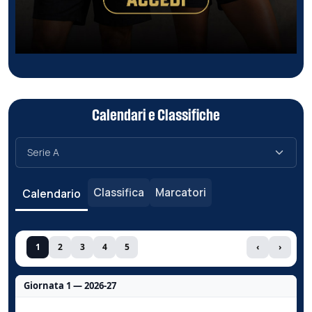
Calendari e Classifiche
Classifica
Marcatori
Calendario
1
2
3
4
5
‹
›
Giornata 1 — 2026-27
Nessun dato per questa giornata.