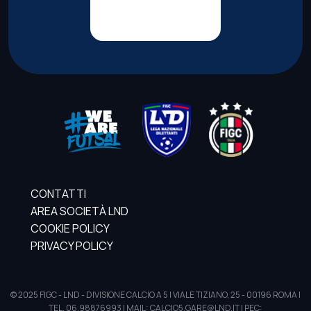
CONTATTI
AREA SOCIETÀ LND
COOKIE POLICY
PRIVACY POLICY
© 2025 FIGC - LND - DIVISIONE CALCIO A 5 | VIALE TIZIANO, 25 - 00196 ROMA |
TEL. 06.98876993 | MAIL: CALCIO5.GARE@LND.IT | PEC: