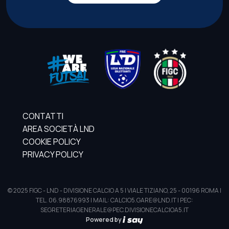
CONTATTI
AREA SOCIETÀ LND
COOKIE POLICY
PRIVACY POLICY
© 2025 FIGC - LND - DIVISIONE CALCIO A 5 | VIALE TIZIANO, 25 - 00196 ROMA |
TEL. 06.98876993 | MAIL: CALCIO5.GARE@LND.IT | PEC:
SEGRETERIAGENERALE@PEC.DIVISIONECALCIOA5.IT
Powered by