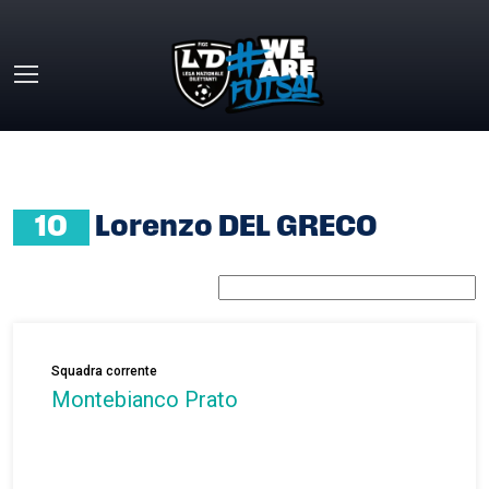
Skip to main content
HOME
»
LORENZO DEL GRECO
10
Lorenzo DEL GRECO
Squadra corrente
Montebianco Prato