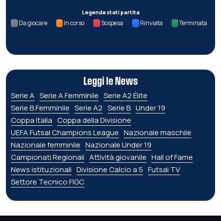
Legenda stati partita
Da giocare
In corso
Sospesa
Rinviata
Terminata
Leggi le News
Serie A
Serie A Femminile
Serie A2 Élite
Serie B Femminile
Serie A2
Serie B
Under 19
Coppa Italia
Coppa della Divisione
UEFA Futsal Champions League
Nazionale maschile
Nazionale femminile
Nazionale Under 19
Campionati Regionali
Attività giovanile
Hall of Fame
News istituzionali
Divisione Calcio a 5
Futsal TV
Settore Tecnico FIGC