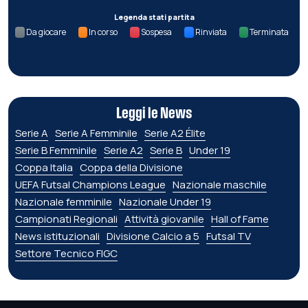
Legenda stati partita
Da giocare
In corso
Sospesa
Rinviata
Terminata
Leggi le News
Serie A
Serie A Femminile
Serie A2 Élite
Serie B Femminile
Serie A2
Serie B
Under 19
Coppa Italia
Coppa della Divisione
UEFA Futsal Champions League
Nazionale maschile
Nazionale femminile
Nazionale Under 19
Campionati Regionali
Attività giovanile
Hall of Fame
News istituzionali
Divisione Calcio a 5
Futsal TV
Settore Tecnico FIGC