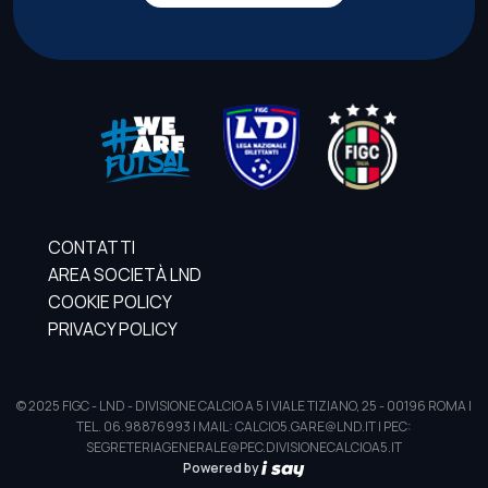
CONTATTI
AREA SOCIETÀ LND
COOKIE POLICY
PRIVACY POLICY
© 2025 FIGC - LND - DIVISIONE CALCIO A 5 | VIALE TIZIANO, 25 - 00196 ROMA |
TEL. 06.98876993 | MAIL: CALCIO5.GARE@LND.IT | PEC:
SEGRETERIAGENERALE@PEC.DIVISIONECALCIOA5.IT
Powered by