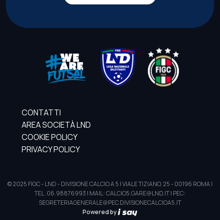
CONTATTI
AREA SOCIETÀ LND
COOKIE POLICY
PRIVACY POLICY
© 2025 FIGC - LND - DIVISIONE CALCIO A 5 | VIALE TIZIANO, 25 - 00196 ROMA |
TEL. 06.98876993 | MAIL: CALCIO5.GARE@LND.IT | PEC:
SEGRETERIAGENERALE@PEC.DIVISIONECALCIOA5.IT
Powered by