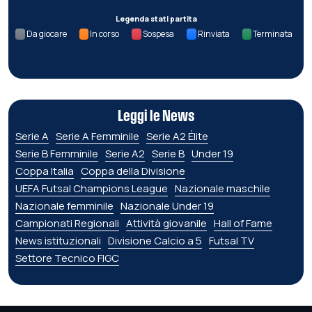
Legenda stati partita
Da giocare
In corso
Sospesa
Rinviata
Terminata
Leggi le News
Serie A
Serie A Femminile
Serie A2 Élite
Serie B Femminile
Serie A2
Serie B
Under 19
Coppa Italia
Coppa della Divisione
UEFA Futsal Champions League
Nazionale maschile
Nazionale femminile
Nazionale Under 19
Campionati Regionali
Attività giovanile
Hall of Fame
News istituzionali
Divisione Calcio a 5
Futsal TV
Settore Tecnico FIGC