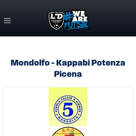
Skip to main content
HOME
»
MONDOLFO – KAPPABI POTENZA PICENA
Mondolfo – Kappabi Potenza
Picena