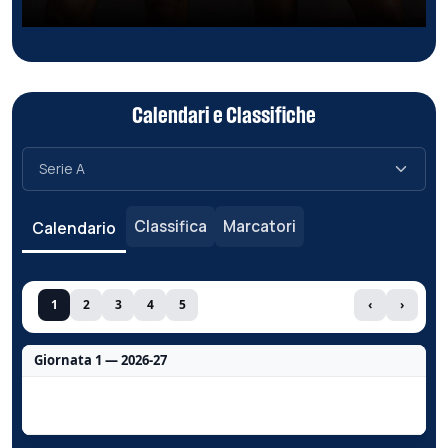
Calendari e Classifiche
Classifica
Marcatori
Calendario
1
2
3
4
5
‹
›
Giornata 1 — 2026-27
Nessun dato per questa giornata.