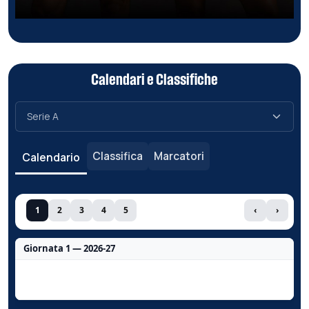
Calendari e Classifiche
Classifica
Marcatori
Calendario
1
2
3
4
5
‹
›
Giornata 1 — 2026-27
Nessun dato per questa giornata.