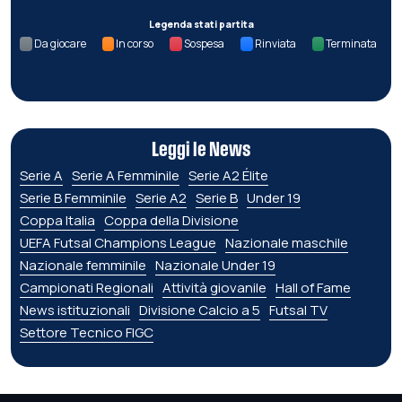
Legenda stati partita
Da giocare
In corso
Sospesa
Rinviata
Terminata
Leggi le News
Serie A
Serie A Femminile
Serie A2 Élite
Serie B Femminile
Serie A2
Serie B
Under 19
Coppa Italia
Coppa della Divisione
UEFA Futsal Champions League
Nazionale maschile
Nazionale femminile
Nazionale Under 19
Campionati Regionali
Attività giovanile
Hall of Fame
News istituzionali
Divisione Calcio a 5
Futsal TV
Settore Tecnico FIGC