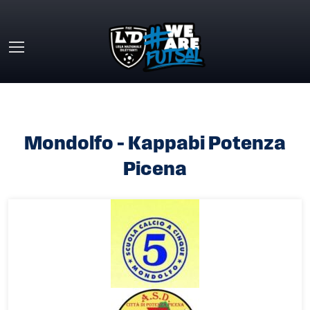
Skip to main content
HOME
»
MONDOLFO – KAPPABI POTENZA PICENA
Mondolfo – Kappabi Potenza
Picena