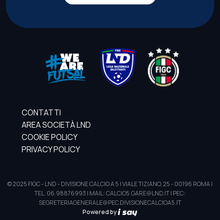
CONTATTI
AREA SOCIETÀ LND
COOKIE POLICY
PRIVACY POLICY
© 2025 FIGC - LND - DIVISIONE CALCIO A 5 | VIALE TIZIANO, 25 - 00196 ROMA |
TEL. 06.98876993 | MAIL: CALCIO5.GARE@LND.IT | PEC:
SEGRETERIAGENERALE@PEC.DIVISIONECALCIOA5.IT
Powered by