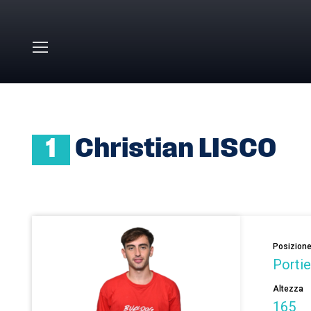
Skip to main content
HOME
»
CHRISTIAN LISCO
1
Christian LISCO
Posizion
Portie
Altezza
165