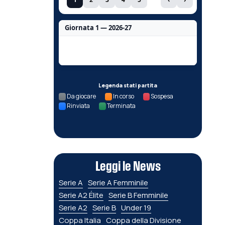
Giornata 1 — 2026-27
Nessun dato per questa giornata.
Legenda stati partita
Da giocare
In corso
Sospesa
Rinviata
Terminata
Leggi le News
Serie A
Serie A Femminile
Serie A2 Élite
Serie B Femminile
Serie A2
Serie B
Under 19
Coppa Italia
Coppa della Divisione