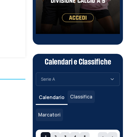
Calendari e Classifiche
Classifica
Calendario
Marcatori
1
2
3
4
5
‹
›