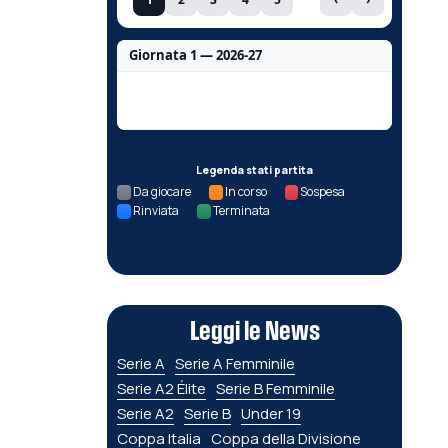
Giornata 1 — 2026-27
Nessun dato per questa giornata.
Legenda stati partita
Da giocare
In corso
Sospesa
Rinviata
Terminata
Leggi le News
Serie A
Serie A Femminile
Serie A2 Élite
Serie B Femminile
Serie A2
Serie B
Under 19
Coppa Italia
Coppa della Divisione