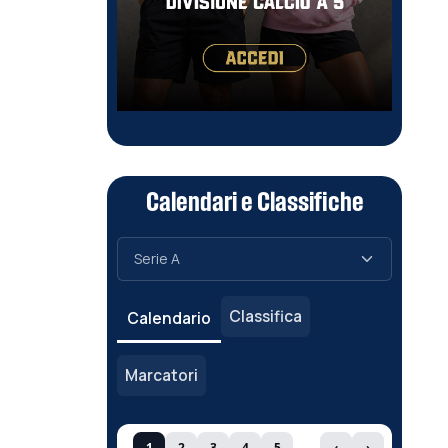
Calendari e Classifiche
Classifica
Calendario
Marcatori
1
2
3
4
5
‹
›