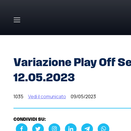
Skip to main content
HOME
»
COMUNICATI STAMPA
»
VARIAZIONE PLAY OFF S
Variazione Play Off Se
12.05.2023
1035
Vedi il comunicato
09/05/2023
CONDIVIDI SU: