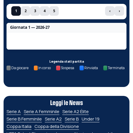
1
2
3
4
5
‹
›
Giornata 1 — 2026-27
Nessun dato per questa giornata.
Legenda stati partita
Da giocare
In corso
Sospesa
Rinviata
Terminata
Leggi le News
Serie A
Serie A Femminile
Serie A2 Élite
Serie B Femminile
Serie A2
Serie B
Under 19
Coppa Italia
Coppa della Divisione