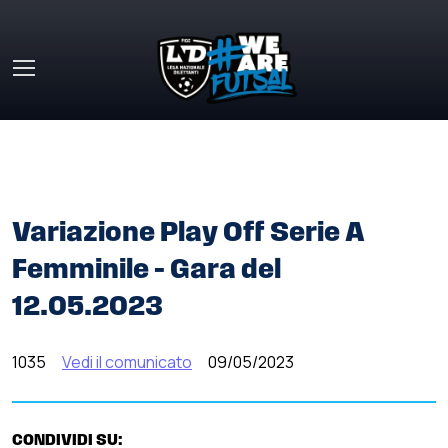
Skip to main content
HOME
»
COMUNICATI STAMPA
»
VARIAZIONE PLAY OFF
SERIE A FEMMINILE – GARA DEL 12.05.2023
Variazione Play Off Serie A
Femminile – Gara del
12.05.2023
1035
Vedi il comunicato
09/05/2023
CONDIVIDI SU: