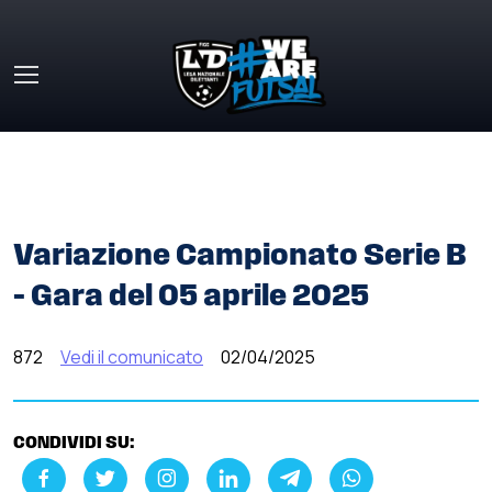
Skip to main content
HOME
»
COMUNICATI STAMPA
»
VARIAZIONE
CAMPIONATO SERIE B – GARA DEL 05 APRILE 2025
Variazione Campionato Serie B
– Gara del 05 aprile 2025
872
Vedi il comunicato
02/04/2025
CONDIVIDI SU: