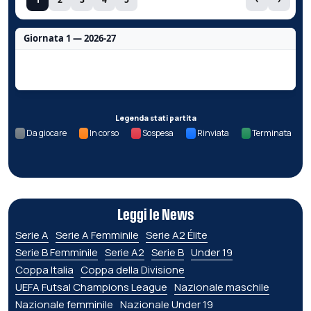
Giornata 1 — 2026-27
Nessun dato per questa giornata.
Legenda stati partita
Da giocare
In corso
Sospesa
Rinviata
Terminata
Leggi le News
Serie A
Serie A Femminile
Serie A2 Élite
Serie B Femminile
Serie A2
Serie B
Under 19
Coppa Italia
Coppa della Divisione
UEFA Futsal Champions League
Nazionale maschile
Nazionale femminile
Nazionale Under 19