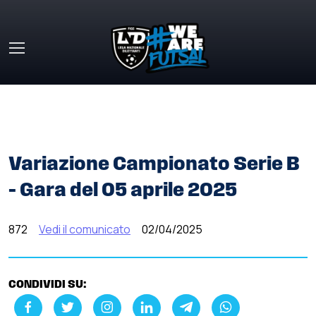
Skip to main content
HOME
»
COMUNICATI STAMPA
»
VARIAZIONE
CAMPIONATO SERIE B – GARA DEL 05 APRILE 2025
Variazione Campionato Serie B
– Gara del 05 aprile 2025
872
Vedi il comunicato
02/04/2025
CONDIVIDI SU: