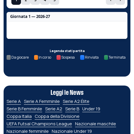
Giornata 1 — 2026-27
Nessun dato per questa giornata.
Legenda stati partita
Da giocare
In corso
Sospesa
Rinviata
Terminata
Leggi le News
Serie A
Serie A Femminile
Serie A2 Élite
Serie B Femminile
Serie A2
Serie B
Under 19
Coppa Italia
Coppa della Divisione
UEFA Futsal Champions League
Nazionale maschile
Nazionale femminile
Nazionale Under 19