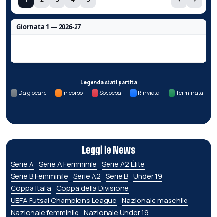
Giornata 1 — 2026-27
Nessun dato per questa giornata.
Legenda stati partita
Da giocare
In corso
Sospesa
Rinviata
Terminata
Leggi le News
Serie A
Serie A Femminile
Serie A2 Élite
Serie B Femminile
Serie A2
Serie B
Under 19
Coppa Italia
Coppa della Divisione
UEFA Futsal Champions League
Nazionale maschile
Nazionale femminile
Nazionale Under 19