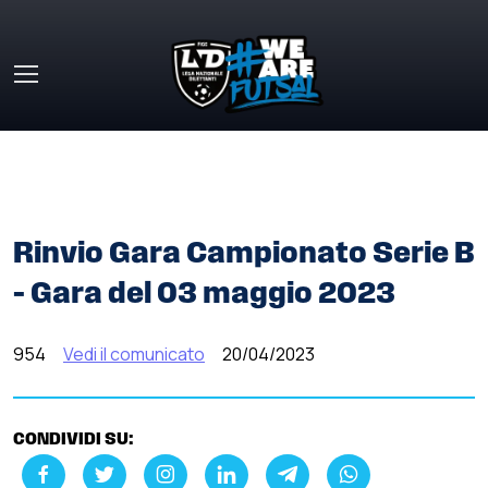
Skip to main content
HOME
»
COMUNICATI STAMPA
»
RINVIO GARA
CAMPIONATO SERIE B – GARA DEL 03 MAGGIO 2023
Rinvio Gara Campionato Serie B
– Gara del 03 maggio 2023
954
Vedi il comunicato
20/04/2023
CONDIVIDI SU: