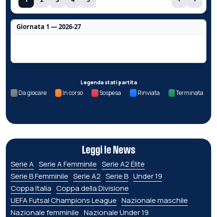
Giornata 1 — 2026-27
Nessun dato per questa giornata.
Legenda stati partita
Da giocare
In corso
Sospesa
Rinviata
Terminata
Leggi le News
Serie A
Serie A Femminile
Serie A2 Élite
Serie B Femminile
Serie A2
Serie B
Under 19
Coppa Italia
Coppa della Divisione
UEFA Futsal Champions League
Nazionale maschile
Nazionale femminile
Nazionale Under 19