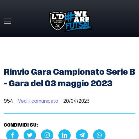
Skip to main content
HOME
»
COMUNICATI STAMPA
»
RINVIO GARA
CAMPIONATO SERIE B – GARA DEL 03 MAGGIO 2023
Rinvio Gara Campionato Serie B
– Gara del 03 maggio 2023
954
Vedi il comunicato
20/04/2023
CONDIVIDI SU: