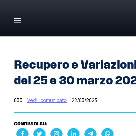
Skip to main content
HOME
»
COMUNICATI STAMPA
»
RECUPERO E VARIAZION
Recupero e Variazioni
del 25 e 30 marzo 20
835
Vedi il comunicato
22/03/2023
CONDIVIDI SU: