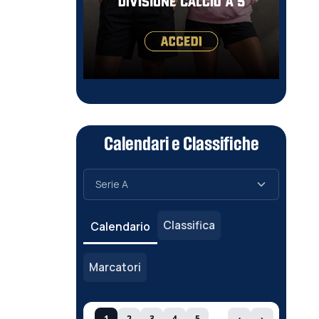
Calendari e Classifiche
Classifica
Calendario
Marcatori
1
2
3
4
5
‹
›