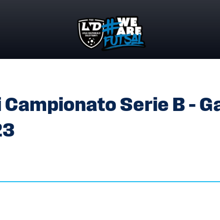
I CAMPIONATO SERIE B – GARE DEL 25 E 30 MARZO 2023
 Campionato Serie B – G
23