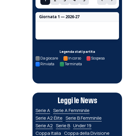
Giornata 1 — 2026-27
Nessun dato per questa giornata.
Legenda stati partita
Da giocare
In corso
Sospesa
Rinviata
Terminata
Leggi le News
Serie A
Serie A Femminile
Serie A2 Élite
Serie B Femminile
Serie A2
Serie B
Under 19
Coppa Italia
Coppa della Divisione