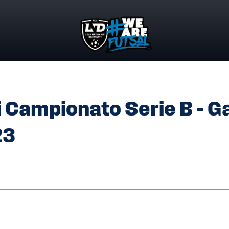
I CAMPIONATO SERIE B – GARE DEL 25 E 30 MARZO 2023
 Campionato Serie B – G
23