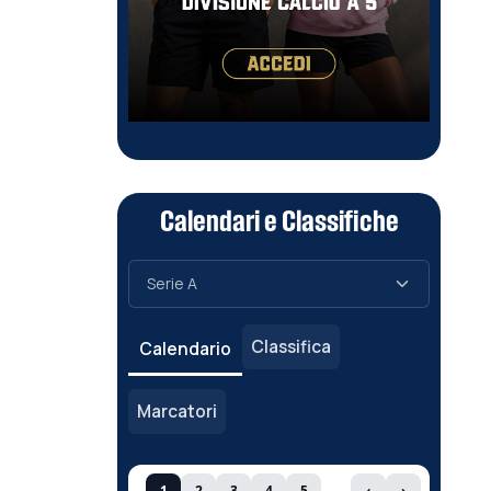
Calendari e Classifiche
Classifica
Calendario
Marcatori
1
2
3
4
5
‹
›