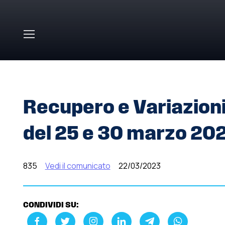
Skip to main content
HOME
»
COMUNICATI STAMPA
»
RECUPERO E VARIAZION
Recupero e Variazioni
del 25 e 30 marzo 20
835
Vedi il comunicato
22/03/2023
CONDIVIDI SU: