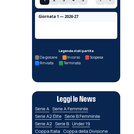
Giornata 1 — 2026-27
Nessun dato per questa giornata.
Legenda stati partita
Da giocare
In corso
Sospesa
Rinviata
Terminata
Leggi le News
Serie A
Serie A Femminile
Serie A2 Élite
Serie B Femminile
Serie A2
Serie B
Under 19
Coppa Italia
Coppa della Divisione