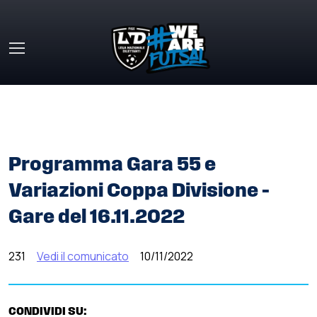
Skip to main content
HOME
»
COMUNICATI STAMPA
»
PROGRAMMA GARA 55 E
VARIAZIONI COPPA DIVISIONE – GARE DEL 16.11.2022
Programma Gara 55 e
Variazioni Coppa Divisione –
Gare del 16.11.2022
231
Vedi il comunicato
10/11/2022
CONDIVIDI SU: