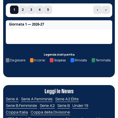
1
2
3
4
5
‹
›
Giornata 1 — 2026-27
Nessun dato per questa giornata.
Legenda stati partita
Da giocare
In corso
Sospesa
Rinviata
Terminata
Leggi le News
Serie A
Serie A Femminile
Serie A2 Élite
Serie B Femminile
Serie A2
Serie B
Under 19
Coppa Italia
Coppa della Divisione