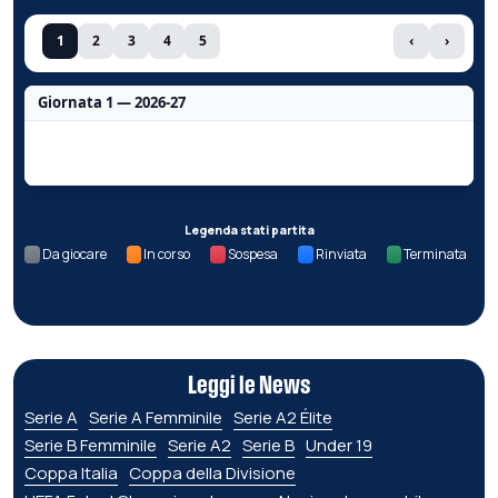
1
2
3
4
5
‹
›
Giornata 1 — 2026-27
Nessun dato per questa giornata.
Legenda stati partita
Da giocare
In corso
Sospesa
Rinviata
Terminata
Leggi le News
Serie A
Serie A Femminile
Serie A2 Élite
Serie B Femminile
Serie A2
Serie B
Under 19
Coppa Italia
Coppa della Divisione