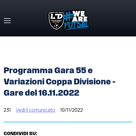
Skip to main content
HOME
»
COMUNICATI STAMPA
»
PROGRAMMA GARA 55 E
VARIAZIONI COPPA DIVISIONE – GARE DEL 16.11.2022
Programma Gara 55 e
Variazioni Coppa Divisione –
Gare del 16.11.2022
231
Vedi il comunicato
10/11/2022
CONDIVIDI SU: