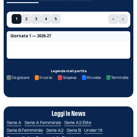
1
2
3
4
5
‹
›
Giornata 1 — 2026-27
Nessun dato per questa giornata.
Legenda stati partita
Da giocare
In corso
Sospesa
Rinviata
Terminata
Leggi le News
Serie A
Serie A Femminile
Serie A2 Élite
Serie B Femminile
Serie A2
Serie B
Under 19