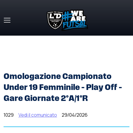
Skip to main content
HOME
»
COMUNICATI STAMPA
»
OMOLOGAZIONE
CAMPIONATO UNDER 19 FEMMINILE – PLAY OFF – GARE
GIORNATE 2°A/1°R
Omologazione Campionato
Under 19 Femminile – Play Off –
Gare Giornate 2°A/1°R
1029
Vedi il comunicato
29/04/2026