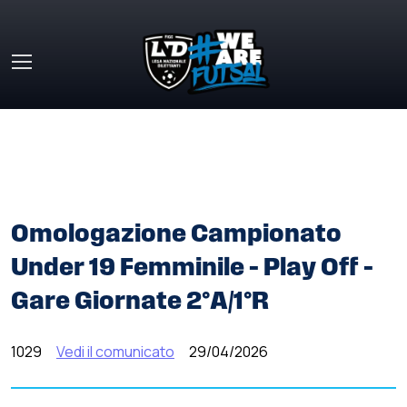
Skip to main content
HOME
»
COMUNICATI STAMPA
»
OMOLOGAZIONE
CAMPIONATO UNDER 19 FEMMINILE – PLAY OFF – GARE
GIORNATE 2°A/1°R
Omologazione Campionato
Under 19 Femminile – Play Off –
Gare Giornate 2°A/1°R
1029
Vedi il comunicato
29/04/2026