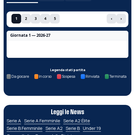
1
2
3
4
5
‹
›
Giornata 1 — 2026-27
Nessun dato per questa giornata.
Legenda stati partita
Da giocare
In corso
Sospesa
Rinviata
Terminata
Leggi le News
Serie A
Serie A Femminile
Serie A2 Élite
Serie B Femminile
Serie A2
Serie B
Under 19