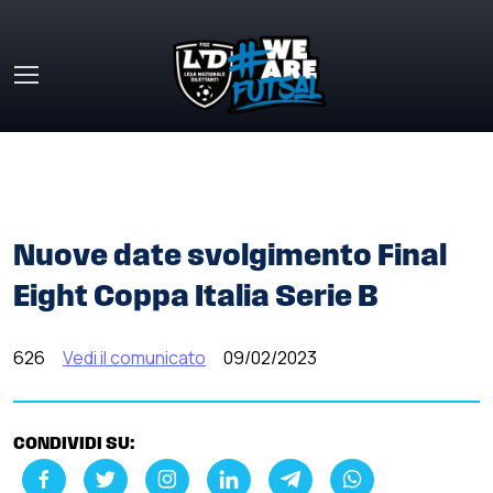
Skip to main content
HOME
»
COMUNICATI STAMPA
»
NUOVE DATE
SVOLGIMENTO FINAL EIGHT COPPA ITALIA SERIE B
Nuove date svolgimento Final
Eight Coppa Italia Serie B
626
Vedi il comunicato
09/02/2023
CONDIVIDI SU: