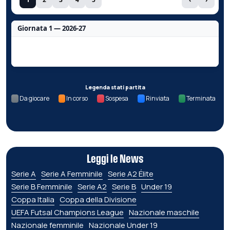
Giornata 1 — 2026-27
Nessun dato per questa giornata.
Legenda stati partita
Da giocare
In corso
Sospesa
Rinviata
Terminata
Leggi le News
Serie A
Serie A Femminile
Serie A2 Élite
Serie B Femminile
Serie A2
Serie B
Under 19
Coppa Italia
Coppa della Divisione
UEFA Futsal Champions League
Nazionale maschile
Nazionale femminile
Nazionale Under 19