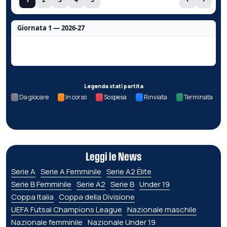
Giornata 1 — 2026-27
Nessun dato per questa giornata.
Legenda stati partita
Da giocare
In corso
Sospesa
Rinviata
Terminata
Leggi le News
Serie A
Serie A Femminile
Serie A2 Élite
Serie B Femminile
Serie A2
Serie B
Under 19
Coppa Italia
Coppa della Divisione
UEFA Futsal Champions League
Nazionale maschile
Nazionale femminile
Nazionale Under 19