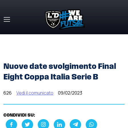
Skip to main content
HOME
»
COMUNICATI STAMPA
»
NUOVE DATE
SVOLGIMENTO FINAL EIGHT COPPA ITALIA SERIE B
Nuove date svolgimento Final
Eight Coppa Italia Serie B
626
Vedi il comunicato
09/02/2023
CONDIVIDI SU: