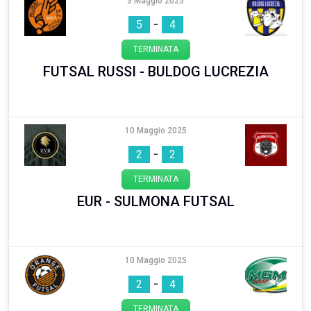
3 Maggio 2025
-
5
4
TERMINATA
FUTSAL RUSSI - BULDOG LUCREZIA
10 Maggio 2025
-
2
2
TERMINATA
EUR - SULMONA FUTSAL
10 Maggio 2025
-
2
4
TERMINATA