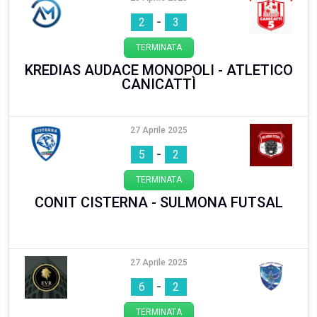
-
2
3
TERMINATA
KREDIAS AUDACE MONOPOLI - ATLETICO
CANICATTÌ
27 Aprile 2025
-
5
2
TERMINATA
CONIT CISTERNA - SULMONA FUTSAL
27 Aprile 2025
-
6
2
TERMINATA