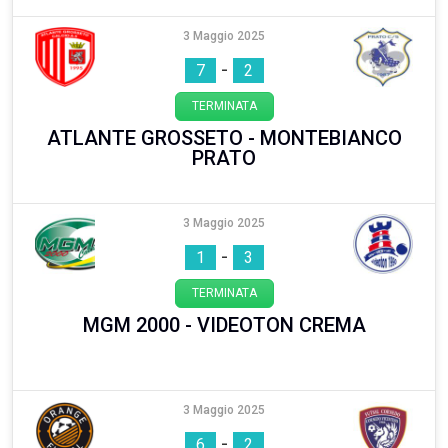
3 Maggio 2025
-
7
2
TERMINATA
ATLANTE GROSSETO - MONTEBIANCO
PRATO
3 Maggio 2025
-
1
3
TERMINATA
MGM 2000 - VIDEOTON CREMA
3 Maggio 2025
-
6
2