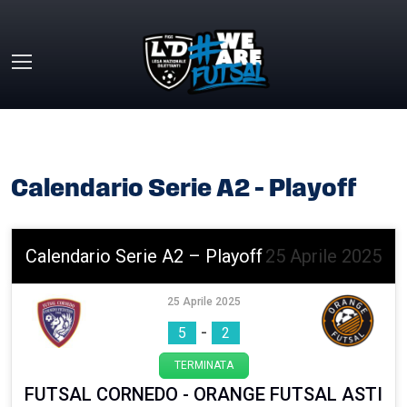
Skip to main content
HOME
»
CALENDARIO SERIE A2 – PLAYOFF
Calendario Serie A2 – Playoff
Calendario Serie A2 – Playoff
25 Aprile 2025
25 Aprile 2025
-
5
2
TERMINATA
FUTSAL CORNEDO - ORANGE FUTSAL ASTI