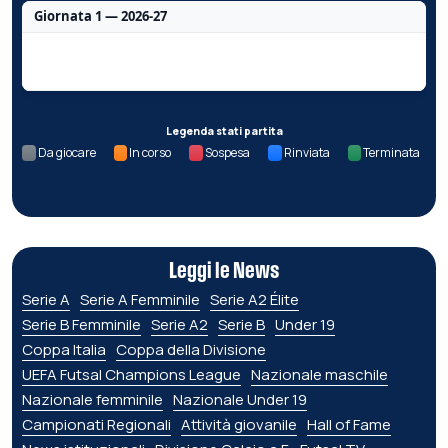
Giornata 1 — 2026-27
Nessun dato per questa giornata.
Legenda stati partita
Da giocare
In corso
Sospesa
Rinviata
Terminata
Leggi le News
Serie A
Serie A Femminile
Serie A2 Élite
Serie B Femminile
Serie A2
Serie B
Under 19
Coppa Italia
Coppa della Divisione
UEFA Futsal Champions League
Nazionale maschile
Nazionale femminile
Nazionale Under 19
Campionati Regionali
Attività giovanile
Hall of Fame