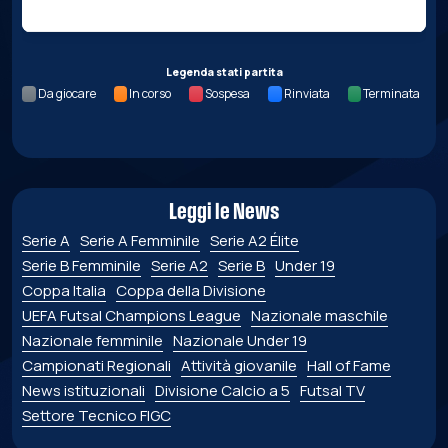
Legenda stati partita
Da giocare
In corso
Sospesa
Rinviata
Terminata
Leggi le News
Serie A
Serie A Femminile
Serie A2 Élite
Serie B Femminile
Serie A2
Serie B
Under 19
Coppa Italia
Coppa della Divisione
UEFA Futsal Champions League
Nazionale maschile
Nazionale femminile
Nazionale Under 19
Campionati Regionali
Attività giovanile
Hall of Fame
News istituzionali
Divisione Calcio a 5
Futsal TV
Settore Tecnico FIGC