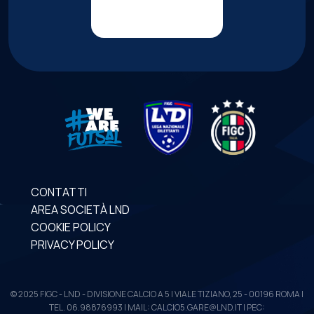
CONTATTI
AREA SOCIETÀ LND
COOKIE POLICY
PRIVACY POLICY
© 2025 FIGC - LND - DIVISIONE CALCIO A 5 | VIALE TIZIANO, 25 - 00196 ROMA |
TEL. 06.98876993 | MAIL: CALCIO5.GARE@LND.IT | PEC: