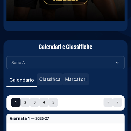
Calendari e Classifiche
Classifica
Marcatori
Calendario
1
2
3
4
5
‹
›
Giornata 1 — 2026-27
Nessun dato per questa giornata.