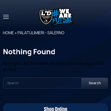
Skip to main content
HOME
»
PALATULIMIERI - SALERNO
Nothing Found
Apologies, but no results were found for the requested
archive.
Search
Shop Online