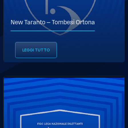
New Taranto — Tombesi Ortona
LEGGI TUTTO