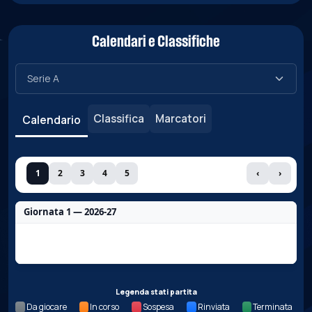
Calendari e Classifiche
Classifica
Marcatori
Calendario
1
2
3
4
5
‹
›
Giornata 1 — 2026-27
Nessun dato per questa giornata.
Legenda stati partita
Da giocare
In corso
Sospesa
Rinviata
Terminata