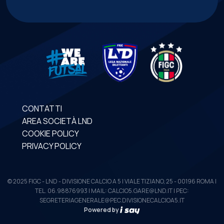
CONTATTI
AREA SOCIETÀ LND
COOKIE POLICY
PRIVACY POLICY
© 2025 FIGC - LND - DIVISIONE CALCIO A 5 | VIALE TIZIANO, 25 - 00196 ROMA |
TEL. 06.98876993 | MAIL: CALCIO5.GARE@LND.IT | PEC:
SEGRETERIAGENERALE@PEC.DIVISIONECALCIOA5.IT
Powered by