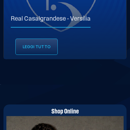
Real Casalgrandese - Versilia
LEGGI TUTTO
Shop Online