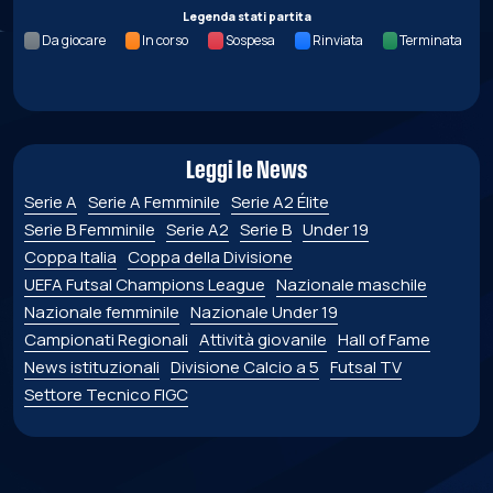
Legenda stati partita
Da giocare
In corso
Sospesa
Rinviata
Terminata
Leggi le News
Serie A
Serie A Femminile
Serie A2 Élite
Serie B Femminile
Serie A2
Serie B
Under 19
Coppa Italia
Coppa della Divisione
UEFA Futsal Champions League
Nazionale maschile
Nazionale femminile
Nazionale Under 19
Campionati Regionali
Attività giovanile
Hall of Fame
News istituzionali
Divisione Calcio a 5
Futsal TV
Settore Tecnico FIGC