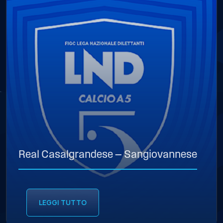
Real Casalgrandese — Sangiovannese
LEGGI TUTTO