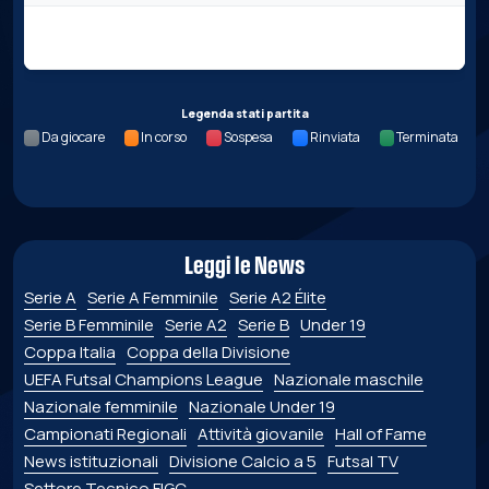
Nessun dato per questa giornata.
Legenda stati partita
Da giocare
In corso
Sospesa
Rinviata
Terminata
Leggi le News
Serie A
Serie A Femminile
Serie A2 Élite
Serie B Femminile
Serie A2
Serie B
Under 19
Coppa Italia
Coppa della Divisione
UEFA Futsal Champions League
Nazionale maschile
Nazionale femminile
Nazionale Under 19
Campionati Regionali
Attività giovanile
Hall of Fame
News istituzionali
Divisione Calcio a 5
Futsal TV
Settore Tecnico FIGC