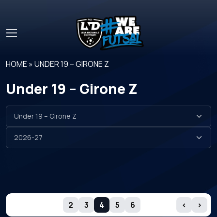
Skip to main content
HOME
»
UNDER 19 – GIRONE Z
Under 19 – Girone Z
GIORNATE
2
3
4
5
6
‹
›